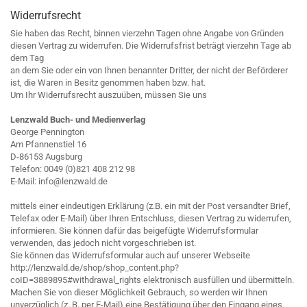
Widerrufsrecht
Sie haben das Recht, binnen vierzehn Tagen ohne Angabe von Gründen
diesen Vertrag zu widerrufen. Die Widerrufsfrist beträgt vierzehn Tage ab
dem Tag
an dem Sie oder ein von Ihnen benannter Dritter, der nicht der Beförderer
ist, die Waren in Besitz genommen haben bzw. hat.
Um Ihr Widerrufsrecht auszuüben, müssen Sie uns
Lenzwald Buch- und Medienverlag
George Pennington
Am Pfannenstiel 16
D-86153 Augsburg
Telefon: 0049 (0)821 408 212 98
E-Mail: info@lenzwald.de
mittels einer eindeutigen Erklärung (z.B. ein mit der Post versandter Brief,
Telefax oder E-Mail) über Ihren Entschluss, diesen Vertrag zu widerrufen,
informieren. Sie können dafür das beigefügte Widerrufsformular
verwenden, das jedoch nicht vorgeschrieben ist.
Sie können das Widerrufsformular auch auf unserer Webseite
http://lenzwald.de/shop/shop_content.php?
coID=3889895#withdrawal_rights elektronisch ausfüllen und übermitteln.
Machen Sie von dieser Möglichkeit Gebrauch, so werden wir Ihnen
unverzüglich (z. B. per E-Mail) eine Bestätigung über den Eingang eines